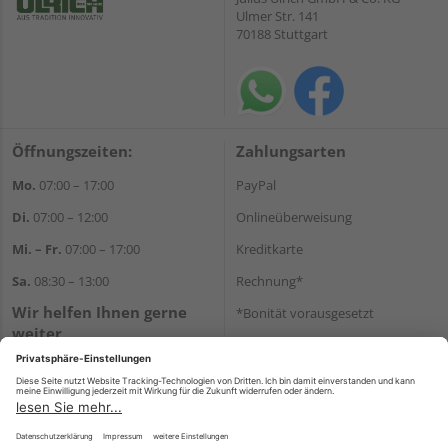
Ulmer Str. 141
70188 Stuttgart
Öffnungszeiten:
Zahlungsarten
Mo.
07:00 – 17:00
PayPal
Di.
07:00 – 12:00
Onlineüberweisung
Mi. – Fr.
07:00 – 17:00
Kreditkarte
Sa.
08:30 – 13:00
Rechnung*
Wir helfen Ihnen gerne
*Bonität vorausgesetzt
weiter
Versand
Tel.:
+49 711 168520
Versandkosten
E-Mail:
shop@holz-ulrich.de
WhatsApp