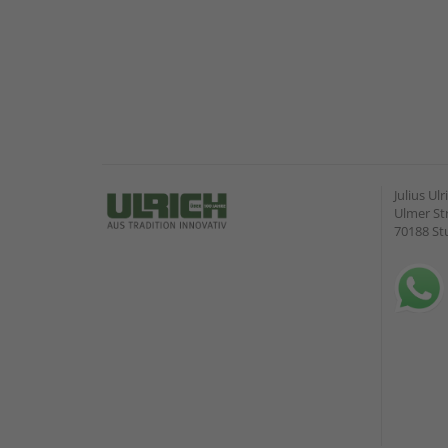
Julius U
Ulmer Str
70188 St