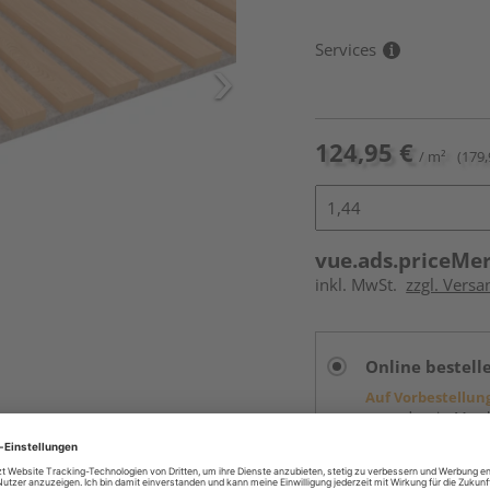
Services
124,95 €
/ m²
(179,
vue.ads.priceMe
inkl. MwSt.
zzgl. Vers
Online bestell
Auf Vorbestellun
vue.ads.priceMerch
Beim Händler 