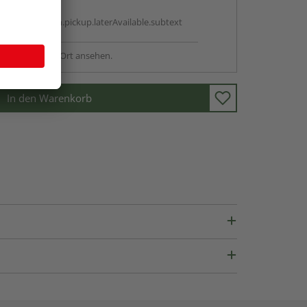
g:
antBox.option.pickup.laterAvailable.subtext
sstellung - vor Ort ansehen.
In den Warenkorb