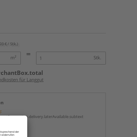
93 € / Stk.)
m²
Stk.
rchantBox.total
andkosten für Langgut
en
g:
antBox.option.delivery.laterAvailable.subtext
abholen