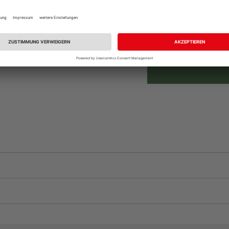
Auf Vorbestellun
vue.ads.priceMerch
Verfügbar in der Au