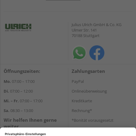
Julius Ulrich GmbH & Co. KG
Ulmer Str. 141
70188 Stuttgart
Öffnungszeiten:
Zahlungsarten
Mo.
07:00 – 17:00
PayPal
Di.
07:00 – 12:00
Onlineüberweisung
Mi. – Fr.
07:00 – 17:00
Kreditkarte
Sa.
08:30 – 13:00
Rechnung*
Wir helfen Ihnen gerne
*Bonität vorausgesetzt
weiter
Versand
Tel.:
+49 711 168520
Versandkosten