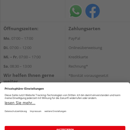
Öffnungszeiten:
Zahlungsarten
Mo.
07:00 – 17:00
PayPal
Di.
07:00 – 12:00
Onlineüberweisung
Mi. – Fr.
07:00 – 17:00
Kreditkarte
Sa.
08:30 – 13:00
Rechnung*
Wir helfen Ihnen gerne
*Bonität vorausgesetzt
weiter
Versand
Tel.:
+49 711 168520
Versandkosten
E-Mail:
shop@holz-ulrich.de
WhatsApp
Impressum
AGB
Widerruf
Datenschutz