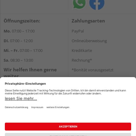
Öffnungszeiten:
Zahlungsarten
Mo.
07:00 – 17:00
PayPal
Di.
07:00 – 12:00
Onlineüberweisung
Mi. – Fr.
07:00 – 17:00
Kreditkarte
Sa.
08:30 – 13:00
Rechnung*
Wir helfen Ihnen gerne
*Bonität vorausgesetzt
weiter
Versand
Tel.:
+49 711 168520
Versandkosten
E-Mail:
shop@holz-ulrich.de
WhatsApp
Impressum
AGB
Widerruf
Datenschutz
Reservierungsbedingungen
Vertrag widerrufen