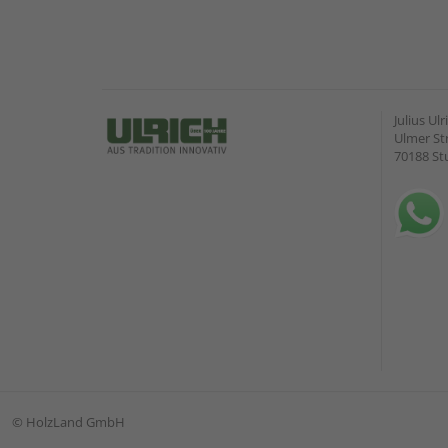
Julius U
Ulmer Str
70188 St
©
HolzLand GmbH