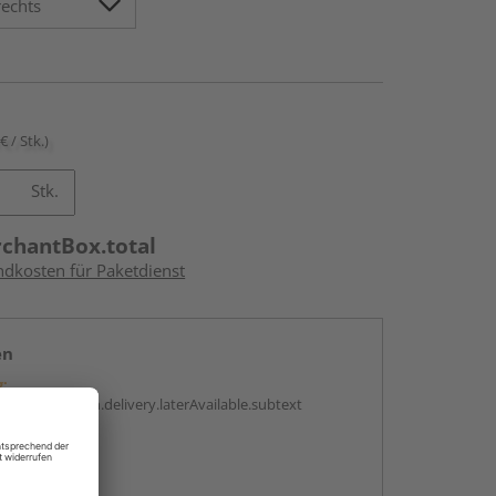
€ / Stk.)
Stk.
rchantBox.total
ndkosten für Paketdienst
en
g:
antBox.option.delivery.laterAvailable.subtext
abholen
g: