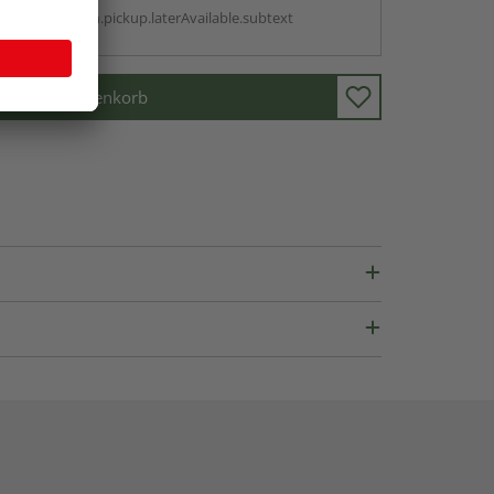
antBox.option.pickup.laterAvailable.subtext
In den Warenkorb