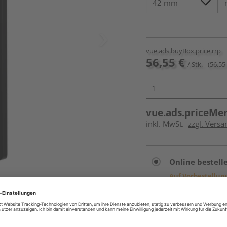
vue.ads.buyBox.price.rrp
56,55 €
/ Stk.
(56,55 
vue.ads.priceMe
inkl. MwSt.
zzgl. Versa
Online bestell
Auf Vorbestellun
vue.ads.priceMerch
Beim Händler 
Auf Vorbestellun