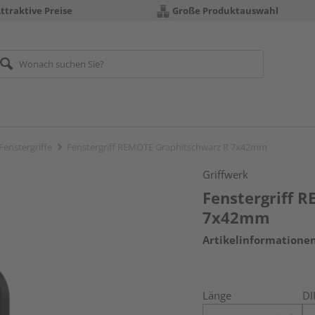
ttraktive Preise
Große Produktauswahl
Fenstergriffe
Fenstergriff REMOTE Graphitschwarz R 7x42mm
Griffwerk
Fenstergriff 
7x42mm
Artikelinformatione
Länge
DI