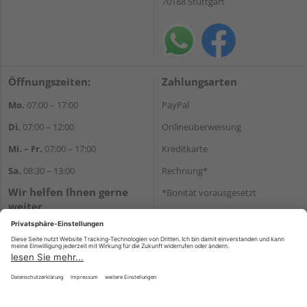
70188 Stuttgart
Öffnungszeiten:
Zahlungsarten
Mo.
07:00 – 17:00
PayPal
Di.
07:00 – 12:00
Onlineüberweisung
Mi. – Fr.
07:00 – 17:00
Kreditkarte
Sa.
08:30 – 13:00
Rechnung*
Wir helfen Ihnen gerne
*Bonität vorausgesetzt
weiter
Versand
Tel.:
+49 711 168520
Versandkosten
E-Mail:
shop@holz-ulrich.de
WhatsApp