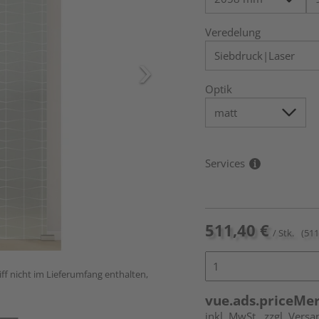
Veredelung
Optik
Services
511,40 €
/ Stk.
(511
ff nicht im Lieferumfang enthalten,
vue.ads.priceMe
inkl. MwSt.
zzgl. Versa