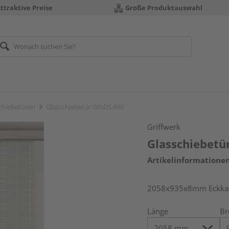
ttraktive Preise
Große Produktauswahl
chiebetüren
Glasschiebetür GRIDS 690
Griffwerk
Glasschiebetü
Artikelinformatione
2058x935x8mm Eckkant
Länge
Br