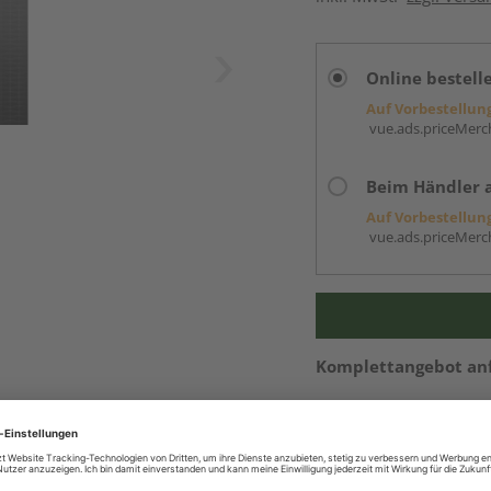
Online bestell
Auf Vorbestellun
vue.ads.priceMerch
Beim Händler 
Auf Vorbestellun
vue.ads.priceMerch
Komplettangebot an