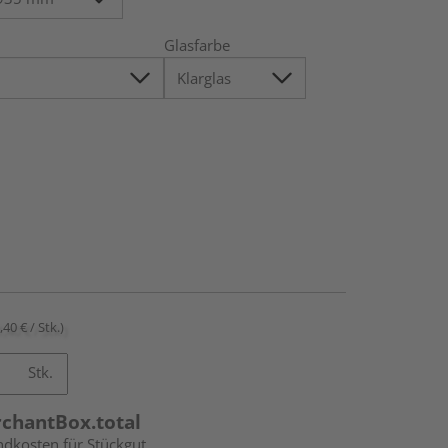
Glasfarbe
,40 € / Stk.)
Stk.
rchantBox.total
ndkosten für Stückgut