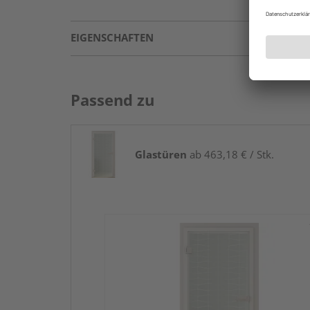
EIGENSCHAFTEN
Passend zu
Glastüren
ab 463,18 € / Stk.