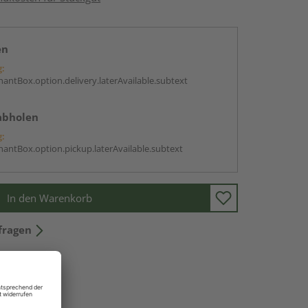
en
g:
antBox.option.delivery.laterAvailable.subtext
abholen
g:
antBox.option.pickup.laterAvailable.subtext
In den Warenkorb
fragen