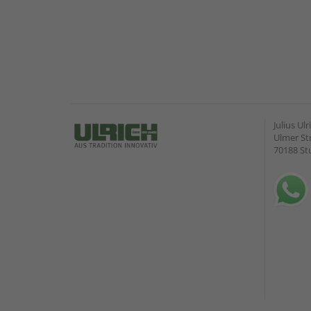
Julius U
Ulmer Str
70188 St