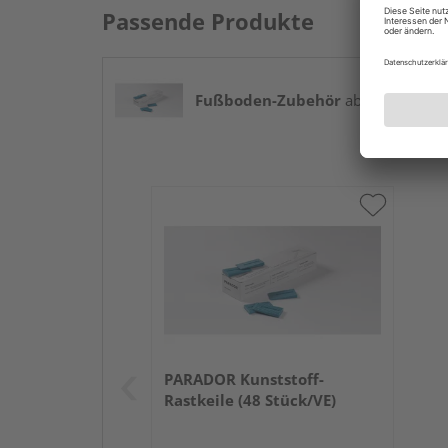
Passende Produkte
Fußboden-Zubehör
ab 8,39 € / Pak
PARADOR Kunststoff-
Rastkeile (48 Stück/VE)