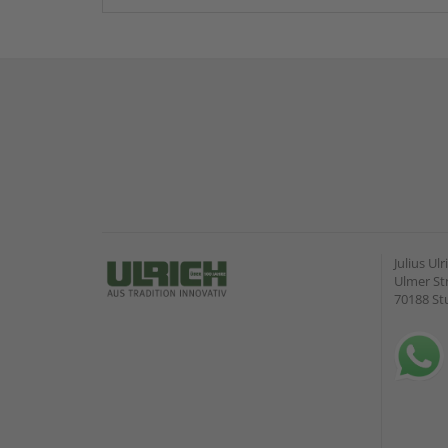
Julius U
Ulmer Str
70188 St