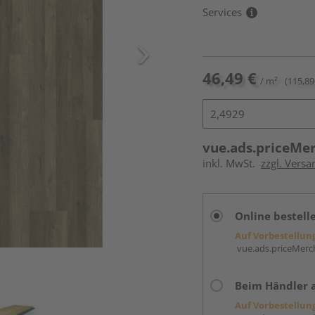
Services
46,49 €
/ m²
(115,89
vue.ads.priceMe
inkl. MwSt.
zzgl. Versa
Online bestell
Auf Vorbestellun
vue.ads.priceMerch
Beim Händler 
Auf Vorbestellun