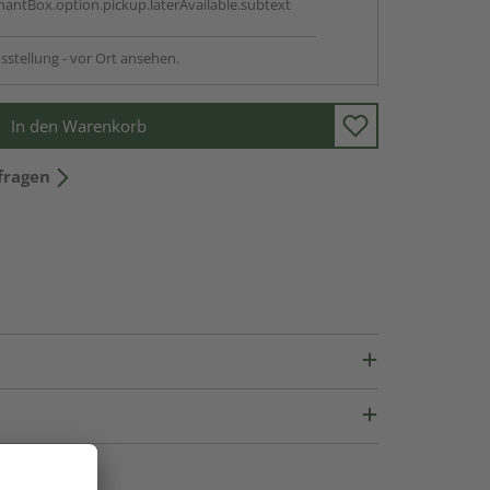
antBox.option.pickup.laterAvailable.subtext
sstellung - vor Ort ansehen.
In den Warenkorb
fragen