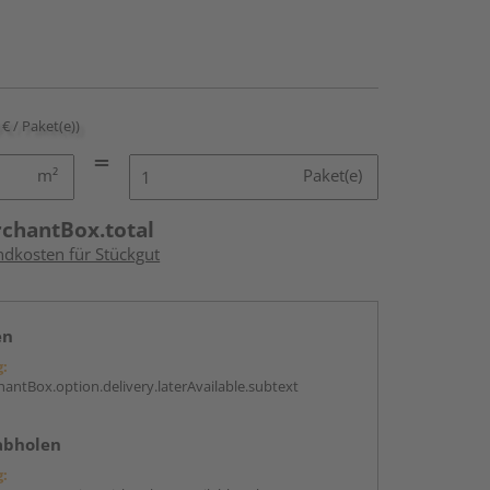
 € / Paket(e))
m²
Paket(e)
rchantBox.total
ndkosten für Stückgut
en
g:
antBox.option.delivery.laterAvailable.subtext
abholen
g: