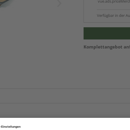
vue.ads.priceMerch
Verfügbar in der Au
Komplettangebot an