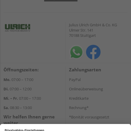
Julius Ulrich GmbH & Co. KG
Ulmer Str. 141
70188 Stuttgart
Öffnungszeiten:
Zahlungsarten
Mo.
07:00 – 17:00
PayPal
Di.
07:00 – 12:00
Onlineüberweisung
Mi. – Fr.
07:00 – 17:00
Kreditkarte
Sa.
08:30 – 13:00
Rechnung*
Wir helfen Ihnen gerne
*Bonität vorausgesetzt
weiter
Versand
Tel.:
+49 711 168520