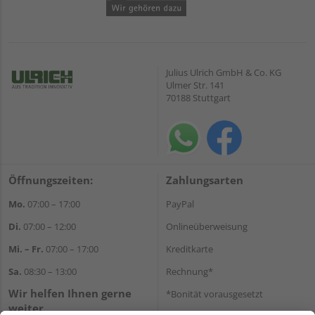
Julius Ulrich GmbH & Co. KG
Ulmer Str. 141
70188 Stuttgart
Öffnungszeiten:
Zahlungsarten
Mo.
07:00 – 17:00
PayPal
Di.
07:00 – 12:00
Onlineüberweisung
Mi. – Fr.
07:00 – 17:00
Kreditkarte
Sa.
08:30 – 13:00
Rechnung*
Wir helfen Ihnen gerne
*Bonität vorausgesetzt
weiter