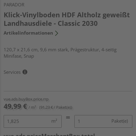
PARADOR
Klick-Vinylboden HDF Altholz geweißt
Landhausdiele - Classic 2030
Artikelinformationen
120,7 x 21,6 cm, 9,6 mm stark, Prägestruktur, 4-seitig
Minifase, Snap
Services
vue.ads.buyBox.price.rrp
49,99 €
/ m²
(91,23 € / Paket(e))
m²
Paket(e)
vue.ads.priceMerchantBox.total