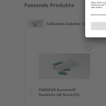
Passende Produkte
Fußboden-Zubehör
ab 8,39 € / Pak
PARADOR Kunststoff-
Rastkeile (48 Stück/VE)