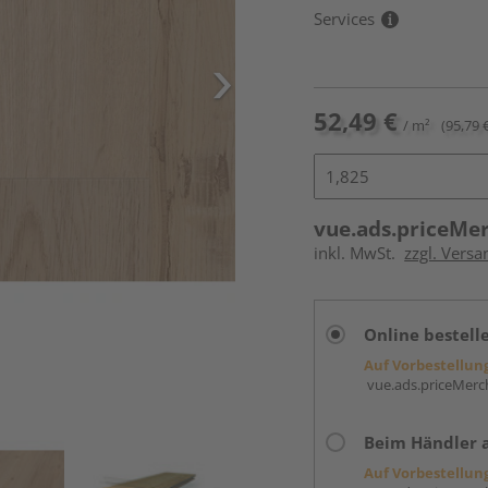
Services
52,49 €
/ m²
(95,79 
vue.ads.priceMe
inkl. MwSt.
zzgl. Versa
Online bestell
Auf Vorbestellun
vue.ads.priceMerch
Beim Händler 
Auf Vorbestellun