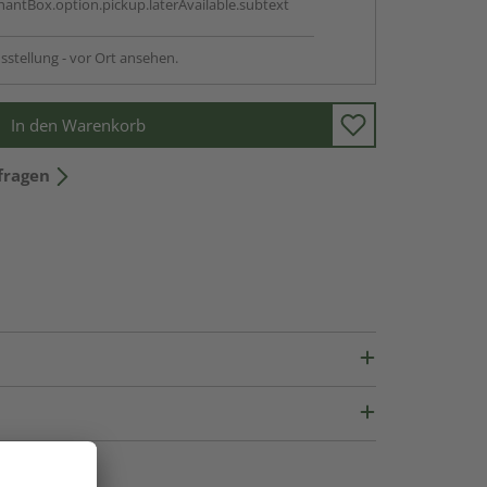
antBox.option.pickup.laterAvailable.subtext
sstellung - vor Ort ansehen.
In den Warenkorb
fragen