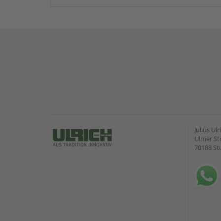
Julius U
Ulmer Str
70188 St