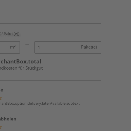
€ / Paket(e))
m²
Paket(e)
rchantBox.total
ndkosten für Stückgut
en
g:
antBox.option.delivery.laterAvailable.subtext
abholen
g: