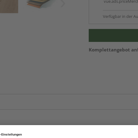
vue.ads.priceMerch
Verfügbar in der Au
Komplettangebot an