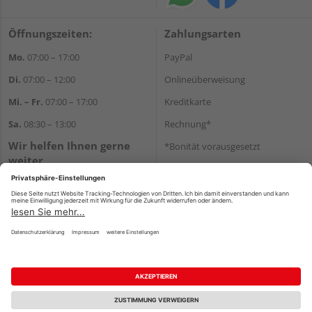
Öffnungszeiten:
Zahlungsarten
Mo.
07:00 – 17:00
PayPal
Di.
07:00 – 12:00
Onlineüberweisung
Mi. – Fr.
07:00 – 17:00
Kreditkarte
Sa.
08:30 – 13:00
Rechnung*
Wir helfen Ihnen gerne
*Bonität vorausgesetzt
weiter
Versand
Tel.:
+49 711 168520
Versandkosten
E-Mail:
shop@holz-ulrich.de
WhatsApp
Impressum
AGB
Widerruf
Datenschutz
Reservierungsbedingungen
Vertrag widerrufen