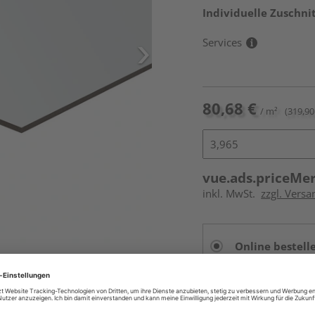
Individuelle Zuschnit
Services
80,68 €
/ m²
(319,90 
vue.ads.priceMe
inkl. MwSt.
zzgl. Vers
Online bestell
Auf Lager:
vue.ads.priceMerch