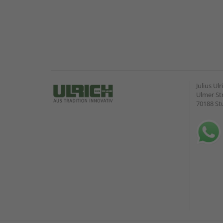
Julius U
Ulmer Str
70188 St