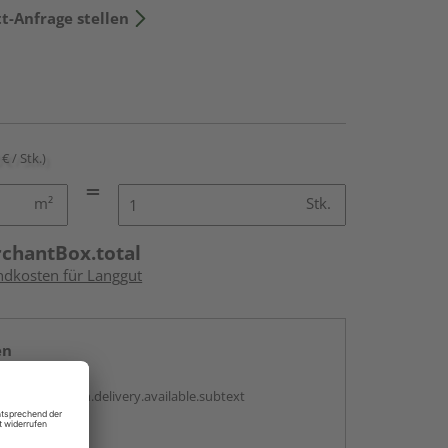
t-Anfrage stellen
€ / Stk.)
m²
Stk.
rchantBox.total
andkosten für Langgut
en
antBox.option.delivery.available.subtext