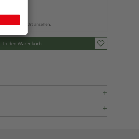
abholen
ng möglich
sstellung - vor Ort ansehen.
In den Warenkorb