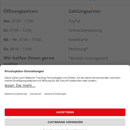
Öffnungszeiten:
Zahlungsarten
Mo.
07:00 – 17:00
PayPal
Di.
07:00 – 12:00
Onlineüberweisung
Mi. – Fr.
07:00 – 17:00
Kreditkarte
Sa.
08:30 – 13:00
Rechnung*
Wir helfen Ihnen gerne
*Bonität vorausgesetzt
weiter
Versand
Tel.:
+49 711 168520
Versandkosten
E-Mail:
shop@holz-ulrich.de
WhatsApp
Impressum
AGB
Widerruf
Datenschutz
Reservierungsbedingungen
Vertrag widerrufen
©
HolzLand GmbH