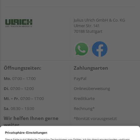
Julius Ulrich GmbH & Co. KG
Ulmer Str. 141
70188 Stuttgart
Öffnungszeiten:
Zahlungsarten
Mo.
07:00 – 17:00
PayPal
Di.
07:00 – 12:00
Onlineüberweisung
Mi. – Fr.
07:00 – 17:00
Kreditkarte
Sa.
08:30 – 13:00
Rechnung*
Wir helfen Ihnen gerne
*Bonität vorausgesetzt
weiter
Versand
Tel.:
+49 711 168520
Versandkosten
E-Mail:
shop@holz-ulrich.de