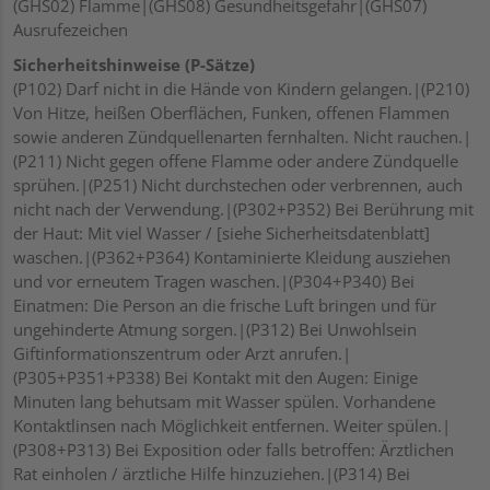
(GHS02) Flamme|(GHS08) Gesundheitsgefahr|(GHS07)
Ausrufezeichen
Sicherheitshinweise (P-Sätze)
(P102) Darf nicht in die Hände von Kindern gelangen.|(P210)
Von Hitze, heißen Oberflächen, Funken, offenen Flammen
sowie anderen Zündquellenarten fernhalten. Nicht rauchen.|
(P211) Nicht gegen offene Flamme oder andere Zündquelle
sprühen.|(P251) Nicht durchstechen oder verbrennen, auch
nicht nach der Verwendung.|(P302+P352) Bei Berührung mit
der Haut: Mit viel Wasser / [siehe Sicherheitsdatenblatt]
waschen.|(P362+P364) Kontaminierte Kleidung ausziehen
und vor erneutem Tragen waschen.|(P304+P340) Bei
Einatmen: Die Person an die frische Luft bringen und für
ungehinderte Atmung sorgen.|(P312) Bei Unwohlsein
Giftinformationszentrum oder Arzt anrufen.|
(P305+P351+P338) Bei Kontakt mit den Augen: Einige
Minuten lang behutsam mit Wasser spülen. Vorhandene
Kontaktlinsen nach Möglichkeit entfernen. Weiter spülen.|
(P308+P313) Bei Exposition oder falls betroffen: Ärztlichen
Rat einholen / ärztliche Hilfe hinzuziehen.|(P314) Bei