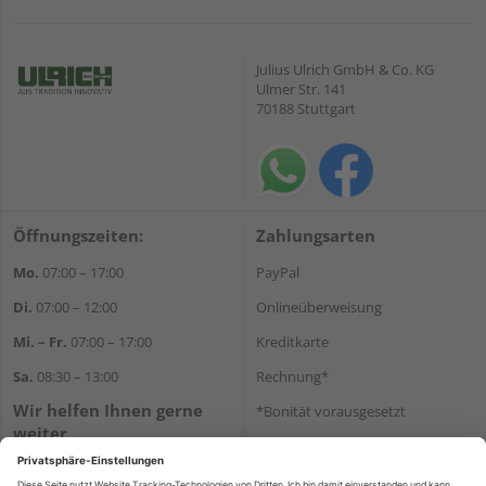
Julius Ulrich GmbH & Co. KG
Ulmer Str. 141
70188 Stuttgart
Öffnungszeiten:
Zahlungsarten
Mo.
07:00 – 17:00
PayPal
Di.
07:00 – 12:00
Onlineüberweisung
Mi. – Fr.
07:00 – 17:00
Kreditkarte
Sa.
08:30 – 13:00
Rechnung*
Wir helfen Ihnen gerne
*Bonität vorausgesetzt
weiter
Versand
Tel.:
+49 711 168520
Versandkosten
E-Mail:
shop@holz-ulrich.de