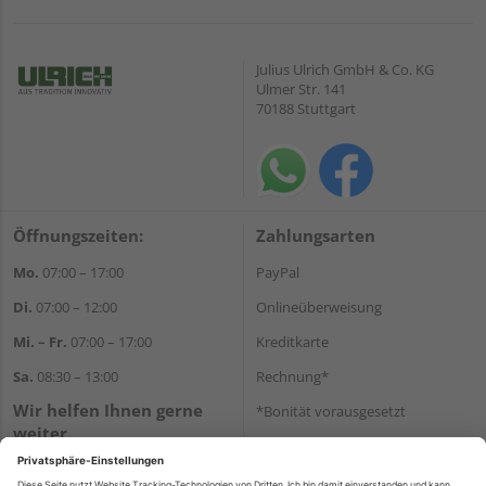
Julius Ulrich GmbH & Co. KG
Ulmer Str. 141
70188 Stuttgart
Öffnungszeiten:
Zahlungsarten
Mo.
07:00 – 17:00
PayPal
Di.
07:00 – 12:00
Onlineüberweisung
Mi. – Fr.
07:00 – 17:00
Kreditkarte
Sa.
08:30 – 13:00
Rechnung*
Wir helfen Ihnen gerne
*Bonität vorausgesetzt
weiter
Versand
Tel.:
+49 711 168520
Versandkosten
E-Mail:
shop@holz-ulrich.de