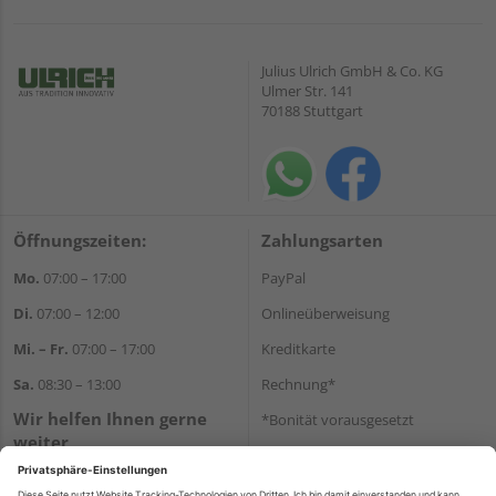
Julius Ulrich GmbH & Co. KG
Ulmer Str. 141
70188 Stuttgart
Öffnungszeiten:
Zahlungsarten
Mo.
07:00 – 17:00
PayPal
Di.
07:00 – 12:00
Onlineüberweisung
Mi. – Fr.
07:00 – 17:00
Kreditkarte
Sa.
08:30 – 13:00
Rechnung*
Wir helfen Ihnen gerne
*Bonität vorausgesetzt
weiter
Versand
Tel.:
+49 711 168520
Versandkosten
E-Mail:
shop@holz-ulrich.de