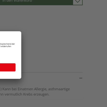
In den Warenkorb
 Kann bei Einatmen Allergie, asthmaartige
 vermutlich Krebs erzeugen.