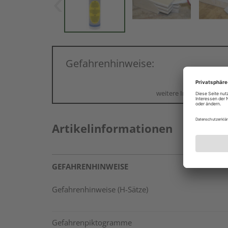
Gefahrenhinweise:
weitere Informationen
Artikelinformationen
GEFAHRENHINWEISE
Gefahrenhinweise (H-Sätze)
Gefahrenpiktogramme