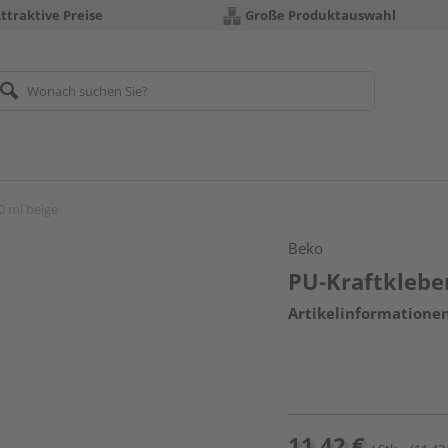
ttraktive Preise
Große Produktauswahl
0 ml beige
Beko
PU-Kraftklebe
Artikelinformatione
11,42 €