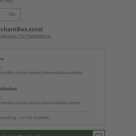
€ / Stk.)
Stk.
rchantBox.total
ndkosten für Paketdienst
en
g:
antBox.option.delivery.laterAvailable.subtext
abholen
g:
antBox.option.pickup.laterAvailable.subtext
sstellung - vor Ort ansehen.