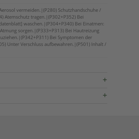
 Aerosol vermeiden.|(P280) Schutzhandschuhe /
84) Atemschutz tragen.|(P302+P352) Bei
tsdatenblatt] waschen.|(P304+P340) Bei Einatmen:
te Atmung sorgen.|(P333+P313) Bei Hautreizung
 hinzuziehen.|(P342+P311) Bei Symptomen der
5) Unter Verschluss aufbewahren.|(P501) Inhalt /