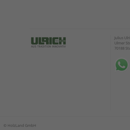
Julius U
Ulmer Str
70188 St
©
HolzLand GmbH