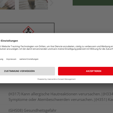
(H317) Kann allergische Hautreaktionen verursachen.|(H334)
Symptome oder Atembeschwerden verursachen.|(H351) Kann
(GHS08) Gesundheitsgefahr