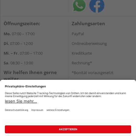
Öffnungszeiten:
Zahlungsarten
Mo.
07:00 – 17:00
PayPal
Di.
07:00 – 12:00
Onlineüberweisung
Mi. – Fr.
07:00 – 17:00
Kreditkarte
Sa.
08:30 – 13:00
Rechnung*
Wir helfen Ihnen gerne
*Bonität vorausgesetzt
weiter
Versand
Tel.:
+49 711 168520
Versandkosten
E-Mail:
shop@holz-ulrich.de
WhatsApp
Impressum
AGB
Widerruf
Datenschutz
Reservierungsbedingungen
Vertrag widerrufen