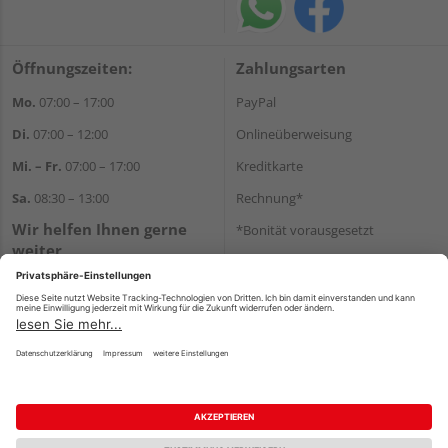
Öffnungszeiten:
Zahlungsarten
Mo.
07:00 – 17:00
PayPal
Di.
07:00 – 12:00
Onlineüberweisung
Mi. – Fr.
07:00 – 17:00
Kreditkarte
Sa.
08:30 – 13:00
Rechnung*
Wir helfen Ihnen gerne
*Bonität vorausgesetzt
weiter
Versand
Tel.:
+49 711 168520
Versandkosten
E-Mail:
shop@holz-ulrich.de
WhatsApp
Impressum
AGB
Widerruf
Datenschutz
Reservierungsbedingungen
Vertrag widerrufen