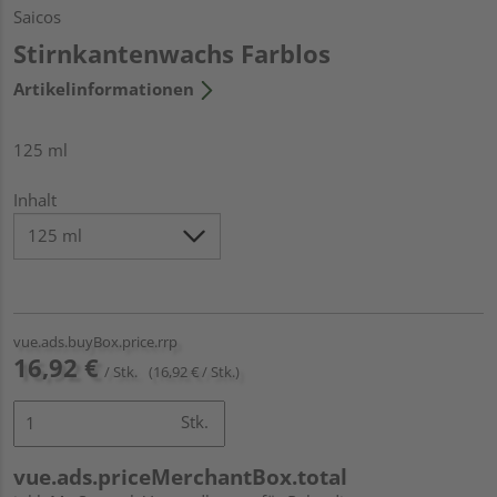
Saicos
Stirnkantenwachs Farblos
Artikelinformationen
125 ml
Inhalt
vue.ads.buyBox.price.rrp
16,92 €
/ Stk.
(16,92 € / Stk.)
Stk.
vue.ads.priceMerchantBox.total