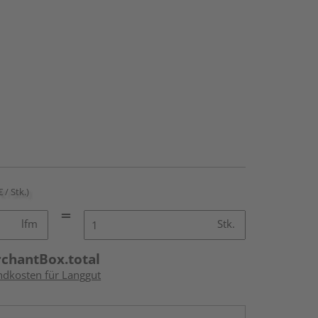
€ / Stk.)
lfm
Stk.
rchantBox.total
andkosten für Langgut