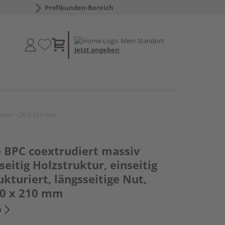
Profikunden-Bereich
Mein Standort:
Jetzt angeben
moMax+ - 20 x 210 mm
e BPC coextrudiert massiv
eitig Holzstruktur, einseitig
ukturiert, längsseitige Nut,
20 x 210 mm
n