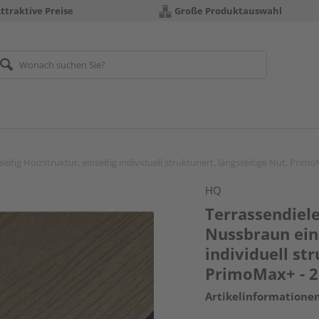
ttraktive Preise
Große Produktauswahl
tig Holzstruktur, einseitig individuell strukturiert, längsseitige Nut, Pri
HQ
Terrassendiel
Nussbraun eins
individuell str
PrimoMax+ - 
Artikelinformatione