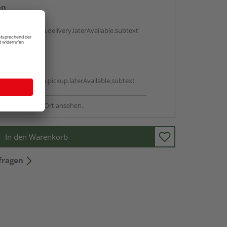
en
g:
antBox.option.delivery.laterAvailable.subtext
abholen
g:
antBox.option.pickup.laterAvailable.subtext
sstellung - vor Ort ansehen.
In den Warenkorb
fragen