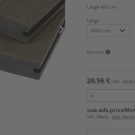
Länge 400 cm
Länge
Services
20,96 €
/ lfm
(83,84 
vue.ads.priceMe
inkl. MwSt.
zzgl. Vers