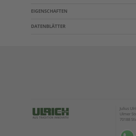
EIGENSCHAFTEN
DATENBLÄTTER
Julius U
Ulmer Str
70188 St