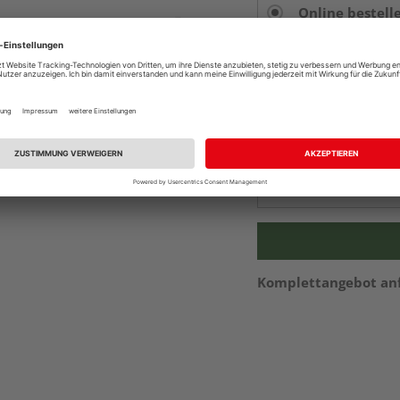
Online bestell
Auf Vorbestellun
vue.ads.priceMerch
Beim Händler 
Auf Vorbestellun
vue.ads.priceMerch
Verfügbar in der Au
Komplettangebot an