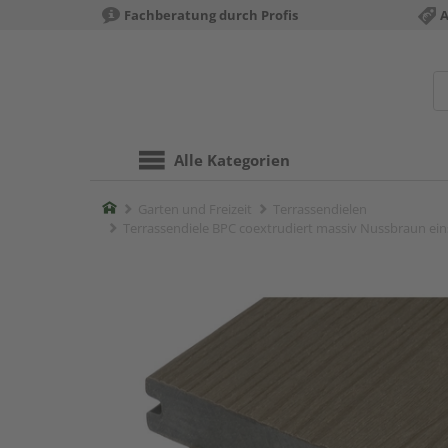
Fachberatung durch Profis
A
Alle Kategorien
Home
Garten und Freizeit
Terrassendielen
Terrassendiele BPC coextrudiert massiv Nussbraun einsei