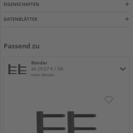
EIGENSCHAFTEN
DATENBLÄTTER
Passend zu
Bänder
ab 29,07 € / Stk.
mehr Bänder
Gr
Rah
Ho