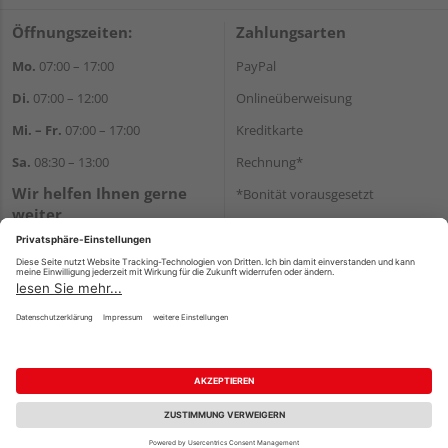
Öffnungszeiten:
Zahlungsarten
Mo.
07:00 – 17:00
PayPal
Di.
07:00 – 12:00
Onlineüberweisung
Mi. – Fr.
07:00 – 17:00
Kreditkarte
Sa.
08:30 – 13:00
Rechnung*
Wir helfen Ihnen gerne
*Bonität vorausgesetzt
weiter
Versand
Tel.:
+49 711 168520
Versandkosten
E-Mail:
shop@holz-ulrich.de
WhatsApp
Impressum
AGB
Widerruf
Datenschutz
Reservierungsbedingungen
Vertrag widerrufen
©
HolzLand GmbH