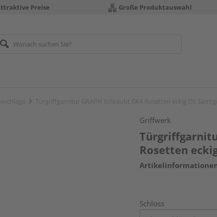
ttraktive Preise
Große Produktauswahl
eschläge
Türgriffgarnitur GRAPH Schraubt.GK4 Rosetten eckig OS Samtg
Griffwerk
Türgriffgarni
Rosetten ecki
Artikelinformatione
Schloss