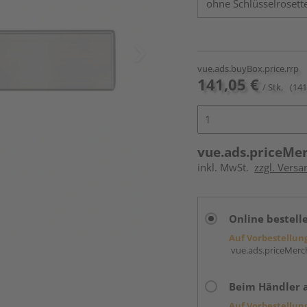
vue.ads.buyBox.price.rrp
141,05 €
/ Stk.
(141
vue.ads.priceMe
inkl. MwSt.
zzgl. Versa
Online bestell
Auf Vorbestellun
vue.ads.priceMerch
Beim Händler 
Auf Vorbestellun