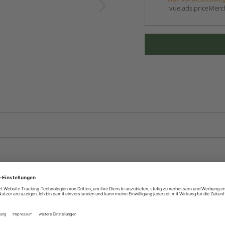
vue.ads.priceMerch