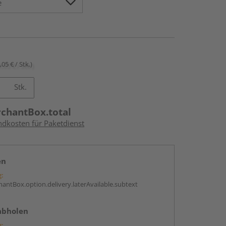
,05 € / Stk.)
Stk.
rchantBox.total
ndkosten für Paketdienst
en
g:
antBox.option.delivery.laterAvailable.subtext
abholen
g: