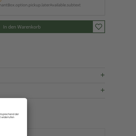
antBox.option.pickup.laterAvailable.subtext
In den Warenkorb