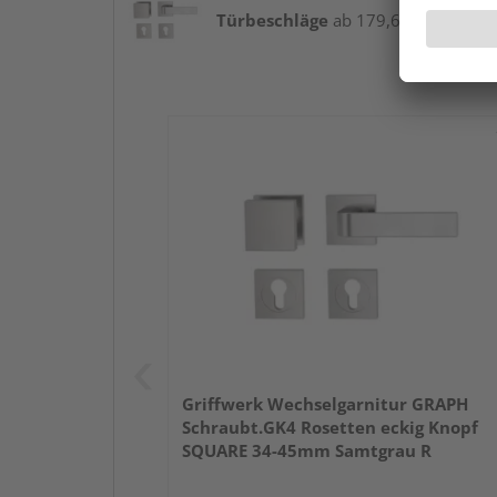
Türbeschläge
ab 179,61 € / Stk.
Griffwerk Wechselgarnitur GRAPH
Schraubt.GK4 Rosetten eckig Knopf
SQUARE 34-45mm Samtgrau R