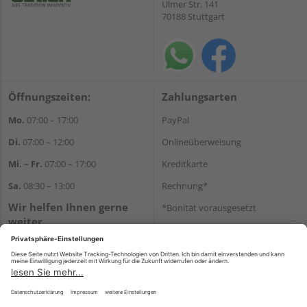
Ulmer Str. 141
70188 Stuttgart
Öffnungszeiten:
Zahlungsarten
Mo.
07:00 – 17:00
PayPal
Di.
07:00 – 12:00
Onlineüberweisung
Mi. – Fr.
07:00 – 17:00
Kreditkarte
Sa.
08:30 – 13:00
Rechnung*
Wir helfen Ihnen gerne
*Bonität vorausgesetzt
weiter
Versand
Tel.:
+49 711 168520
Versandkosten
E-Mail:
shop@holz-ulrich.de
WhatsApp