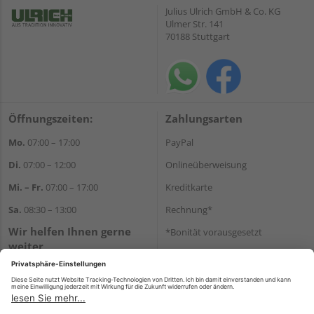
Julius Ulrich GmbH & Co. KG
Ulmer Str. 141
70188 Stuttgart
Öffnungszeiten:
Zahlungsarten
Mo.
07:00 – 17:00
PayPal
Di.
07:00 – 12:00
Onlineüberweisung
Mi. – Fr.
07:00 – 17:00
Kreditkarte
Sa.
08:30 – 13:00
Rechnung*
Wir helfen Ihnen gerne
*Bonität vorausgesetzt
weiter
Versand
Tel.:
+49 711 168520
Versandkosten
E-Mail:
shop@holz-ulrich.de
WhatsApp