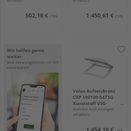
erhältlich
erhältlich
60x60
502,18 €
1.450,61 €
/ Stk.
/ Stk.
Wir helfen gerne
weiter:
Jetzt Beratungstermin vor Ort
vereinbaren!
Velux Aufsetzkranz
CXP 100100 0473Q
Kunststoff VSG-
Verglasung 100x100
Mehrere Ausführungen
erhältlich
1.454,18 €
/ Stk.