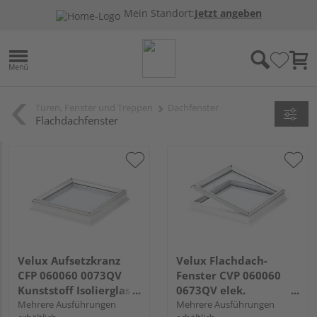
Mein Standort:
Jetzt angeben
Türen, Fenster und Treppen
Dachfenster
Flachdachfenster
Velux Aufsetzkranz
Velux Flachdach-
CFP 060060 0073QV
Fenster CVP 060060
Kunststoff Isolierglas
0673QV elek.
60x60
Mehrere Ausführungen
Kunststoff Isolierglas
Mehrere Ausführungen