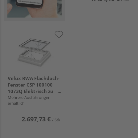
Velux RWA Flachdach-
Fenster CSP 100100
1073Q Elektrisch zu
öffnende Ausf.100x100
Mehrere Ausführungen
erhältlich
2.697,73 €
/ Stk.