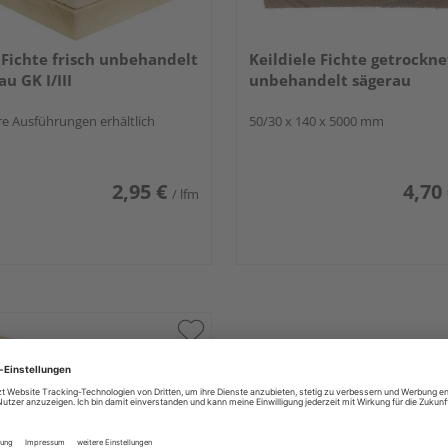
 Fichte frisch unbehandelt
Keildiele Fichte getrockne
au GK I/III
unbehandelt sägerau
e Ausführungen erhältlich
50/30 x 140 x 5000 mm
2,95 €
4,70
/ lfm