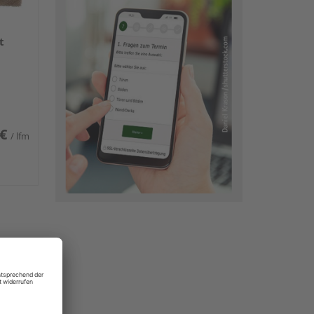
t
 €
/ lfm