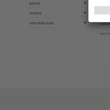
BREITE
STÄRKE
Schal
SORTIERKLASSE
unbeh
Mehrer