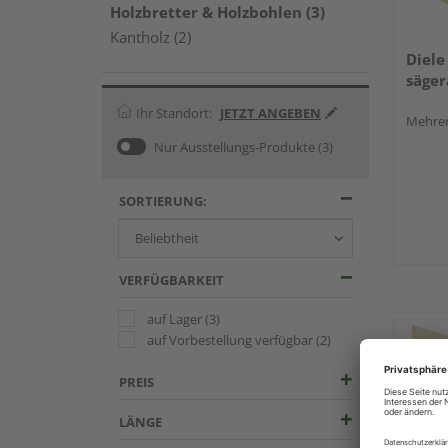
Holzbretter & Holzbohlen (3)
Kantholz (2)
Diele
säger
Ihr Standort:
JETZT ANGEBEN
Mehrer
Nur Ausstellungs-Produkte
(3)
SORTIERUNG:
VERFÜGBARKEIT
auf Lager
(3)
auf Vorbestellung verfügbar
(2)
PREIS
LÄNGE