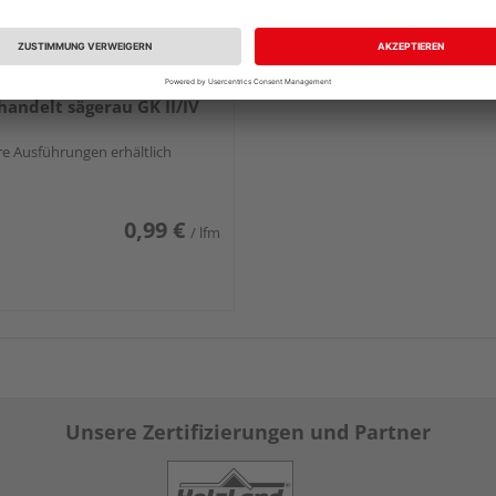
brett Fichte frisch
andelt sägerau GK II/IV
e Ausführungen erhältlich
0,99 €
/ lfm
Unsere Zertifizierungen und Partner