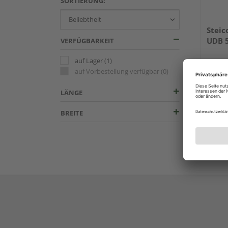
SORTIERUNG:
Steic
UDB 
VERFÜGBARKEIT
auf Lager
(1)
auf Vorbestellung verfügbar
(0)
LÄNGE
BREITE