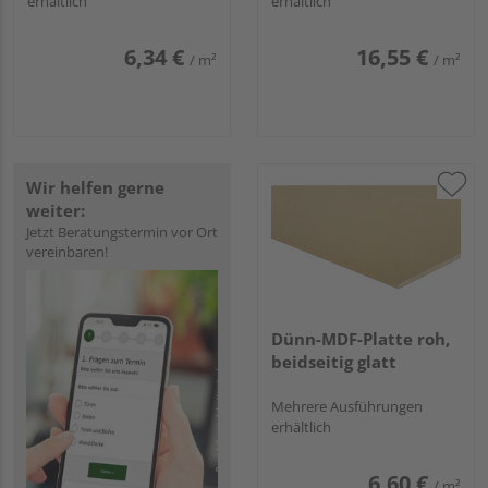
erhältlich
erhältlich
6,34 €
16,55 €
/ m²
/ m²
Wir helfen gerne
weiter:
Jetzt Beratungstermin vor Ort
vereinbaren!
Dünn-MDF-Platte roh,
beidseitig glatt
Mehrere Ausführungen
erhältlich
6,60 €
/ m²