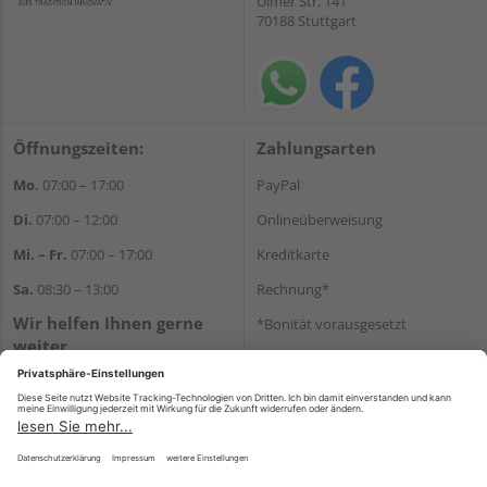
Ulmer Str. 141
70188 Stuttgart
Öffnungszeiten:
Zahlungsarten
Mo.
07:00 – 17:00
PayPal
Di.
07:00 – 12:00
Onlineüberweisung
Mi. – Fr.
07:00 – 17:00
Kreditkarte
Sa.
08:30 – 13:00
Rechnung*
Wir helfen Ihnen gerne
*Bonität vorausgesetzt
weiter
Versand
Tel.:
+49 711 168520
Versandkosten
E-Mail:
shop@holz-ulrich.de
WhatsApp