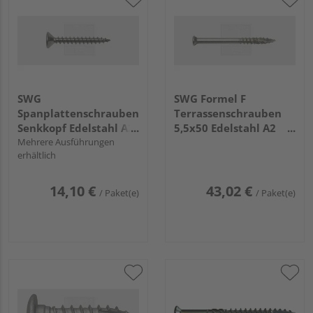
SWG
SWG Formel F
Spanplattenschrauben
Terrassenschrauben
Senkkopf Edelstahl A2
5,5x50 Edelstahl A2
- Großpack
Mehrere Ausführungen
(125 Stück) - 181 255
erhältlich
50 15
14,10 €
43,02 €
/ Paket(e)
/ Paket(e)