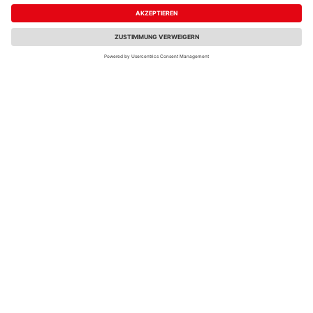
38,97 €
10,53 €
/ Paket(e)
/ Paket(e)
SWG
SWG Sechskant
Spanplattenschrauben
Betonschrauben 8x100
5x16 Stahl verzinkt (50
Stahl galvanisch
Stück) - 196 5 16 63
verzinkt (25 Stück) -
235 08 100 16
7,68 €
51,35 €
/ Paket(e)
/ Paket(e)