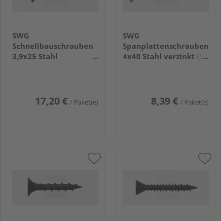
SWG
SWG
Schnellbauschrauben
Spanplattenschrauben
3,9x25 Stahl
4x40 Stahl verzinkt (50
phosphatiert (1.000
Stück) - 196 4 40 63
Stück) - 189 039 25 10
17,20 €
8,39 €
/ Paket(e)
/ Paket(e)