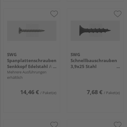
SWG
SWG
Spanplattenschrauben
Schnellbauschrauben
Senkkopf Edelstahl A2
3,9x25 Stahl
- Kleinpack
Mehrere Ausführungen
phosphatiert (200
erhältlich
Stück) - 189 139 25 65
14,46 €
7,68 €
/ Paket(e)
/ Paket(e)