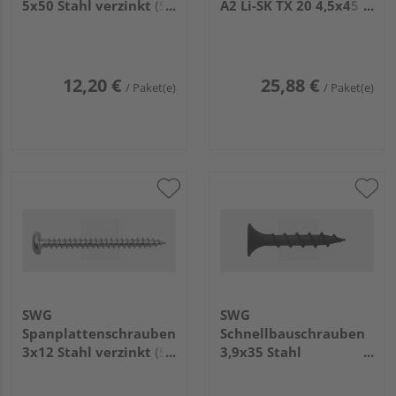
5x50 Stahl verzinkt (50
A2 Li-SK TX 20 4,5x45
Stück) - 196 5 50 63
(150 Stück) - 167 245
45 15
12,20 €
25,88 €
/ Paket(e)
/ Paket(e)
SWG
SWG
Spanplattenschrauben
Schnellbauschrauben
3x12 Stahl verzinkt (50
3,9x35 Stahl
Stück) - 196 3 12 63
phosphatiert (200
Stück) - 189 139 35 65