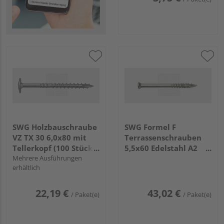
SWG Holzbauschraube
SWG Formel F
VZ TX 30 6,0x80 mit
Terrassenschrauben
Tellerkopf (100 Stück) -
5,5x60 Edelstahl A2
191 106 080 19
Mehrere Ausführungen
(100 Stück) - 181 255
erhältlich
60 15
22,19 €
43,02 €
/ Paket(e)
/ Paket(e)