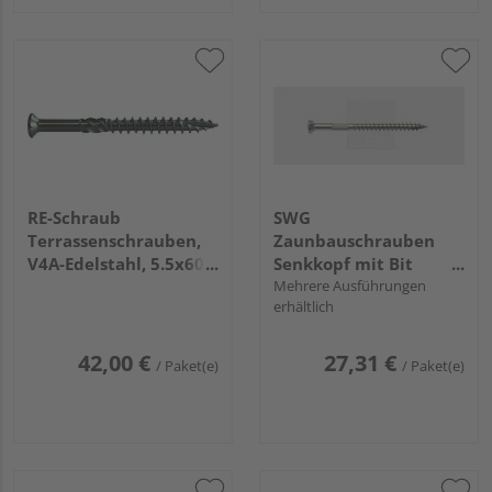
RE-Schraub
SWG
Terrassenschrauben,
Zaunbauschrauben
V4A-Edelstahl, 5.5x60,
Senkkopf mit Bit
Paket á 100
Edelstahl A2
Mehrere Ausführungen
erhältlich
42,00 €
27,31 €
/ Paket(e)
/ Paket(e)