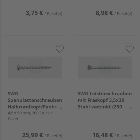
3,75 €
8,98 €
/ Paket(e)
/ Paket(e)
SWG
SWG Leistenschrauben
Spanplattenschrauben
mit Fräskopf 3,5x30
Halbrundkopf/Panhead
Stahl verzinkt (250
mit Bit Stahl verzinkt
4,5 x 50 mm, 200 Stück /
Stück) - 165 235 300 15
Paket
25,99 €
16,48 €
/ Paket(e)
/ Paket(e)