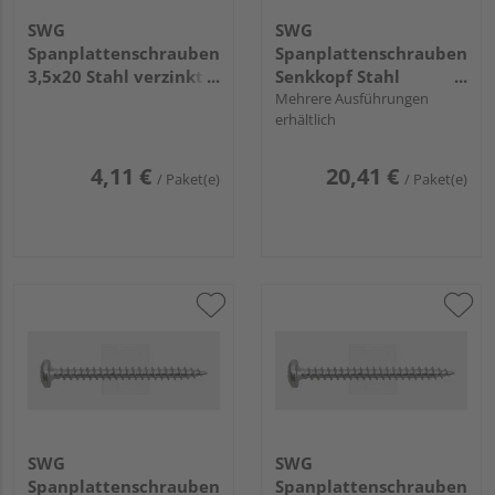
SWG
SWG
Spanplattenschrauben
Spanplattenschrauben
3,5x20 Stahl verzinkt
Senkkopf Stahl
(50 Stück) - 196 35 20
verzinkt Vollgewinde
Mehrere Ausführungen
erhältlich
63
4,11 €
20,41 €
/ Paket(e)
/ Paket(e)
SWG
SWG
Spanplattenschrauben
Spanplattenschrauben