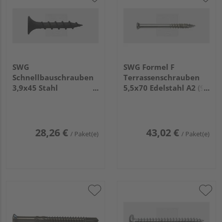
SWG
SWG Formel F
Schnellbauschrauben
Terrassenschrauben
3,9x45 Stahl
5,5x70 Edelstahl A2 (90
phosphatiert (1.000
Stück) - 181 255 70 15
Stück) - 189 139 45 10
28,26 €
43,02 €
/ Paket(e)
/ Paket(e)