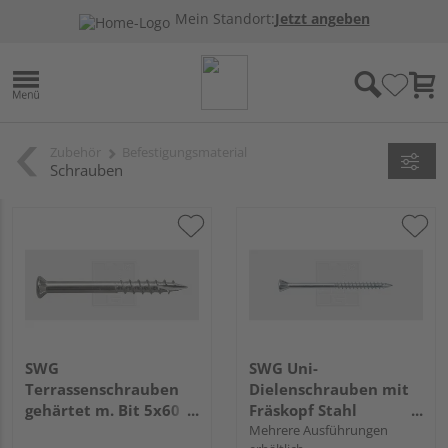
Mein Standort:
Jetzt angeben
Zubehör
Befestigungsmaterial
Schrauben
SWG
SWG Uni-
Terrassenschrauben
Dielenschrauben mit
gehärtet m. Bit 5x60
Fräskopf Stahl
Edelstahl C1 (100
verzinkt
Mehrere Ausführungen