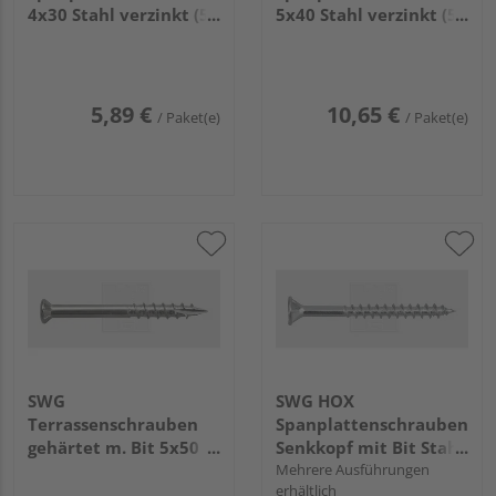
4x30 Stahl verzinkt (50
5x40 Stahl verzinkt (50
Stück) - 196 4 30 63
Stück) - 196 5 40 63
5,89 €
10,65 €
/ Paket(e)
/ Paket(e)
SWG
SWG HOX
Terrassenschrauben
Spanplattenschrauben
gehärtet m. Bit 5x50
Senkkopf mit Bit Stahl
Edelstahl C1 (125
verzinkt - Maxipack
Mehrere Ausführungen
erhältlich
Stück) - 168 005 50 10