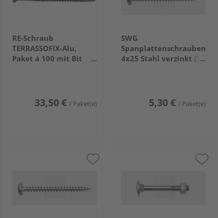
RE-Schraub
SWG
TERRASSOFIX-Alu,
Spanplattenschrauben
Paket á 100 mit Bit
4x25 Stahl verzinkt (50
5,5x50
Stück) - 196 4 25 63
33,50 €
5,30 €
/ Paket(e)
/ Paket(e)