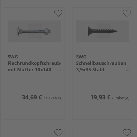
SWG
SWG
Flachrundkopfschrauben
Schnellbauschrauben
mit Mutter 10x140
3,9x35 Stahl
Stahl verzinkt (25
phosphatiert (1.000
Stück) - 223 10 141 10
Stück) - 189 039 35 10
34,69 €
19,93 €
/ Paket(e)
/ Paket(e)