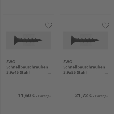
SWG
SWG
Schnellbauschrauben
Schnellbauschrauben
3,9x45 Stahl
3,9x55 Stahl
phosphatiert (200
phosphatiert (500
Stück) - 189 139 45 65
Stück) - 189 139 55 10
11,60 €
21,72 €
/ Paket(e)
/ Paket(e)