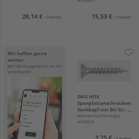
erhältlich
Stück) - 168 005 60 10
28,14 €
15,53 €
/ Paket(e)
/ Paket(e)
Wir helfen gerne
weiter:
Jetzt Beratungstermin vor Ort
vereinbaren!
SWG HOX
Spanplattenschrauben
Senkkopf mit Bit Stahl
verzinkt - Kleinpack
Mehrere Ausführungen
erhältlich
Paket
3,75 €
/ Paket(e)