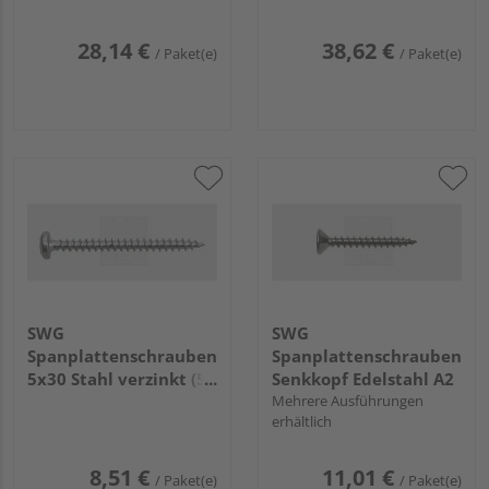
28,14 €
38,62 €
/ Paket(e)
/ Paket(e)
SWG
SWG
Spanplattenschrauben
Spanplattenschrauben
5x30 Stahl verzinkt (50
Senkkopf Edelstahl A2
Stück) - 196 5 30 63
Mehrere Ausführungen
erhältlich
8,51 €
11,01 €
/ Paket(e)
/ Paket(e)