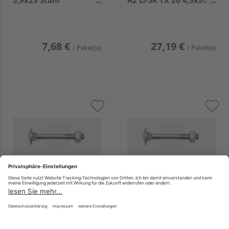
3,9x25 Stahl
A2 Li-SK TX 20 4,5x50
phosphatiert (200
(150 Stück) - 167 245
Stück) - 189 039 25 65
50 15
7,68 €
27,19 €
/ Paket(e)
/ Paket(e)
SWG
SWG
Flachrundkopfschrauben
Flachrundkopfschrauben
mit Mutter 10x160
mit Mutter 8x70 Stahl
Stahl verzinkt (25
verzinkt (25 Stück) -
Stück) - 223 10 160 10
223 8 70 67