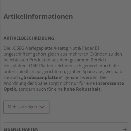
Artikelinformationen
ARTIKELBESCHREIBUNG
Die „OSB3-Verlegeplatte 4-seitig Nut & Feder E1
ungeschliffen“ gehört gleich aus mehreren Gründen zu den
beliebtesten Produkten aus dem gesamten Bereich
Holzplatten: OSB-Platten zeichnen sich generell durch die
unterschiedlich ausgerichteten, groben Späne aus, weshalb
sie auch
„Grobspanplatten“
genannt werden. Die
Anordnung der Späne sorgt nicht nur für eine
interessante
Optik
, sondern auch für eine
hohe Robustheit
.
Die Nutzungsklasse der vorliegenden Platte lautet
OSB3
.
Damit ist sie sowohl
für tragende Zwecke in Trocken- als
Mehr anzeigen
auch in Feuchtbereichen
geeignet. Weiterhin besitzt das
Produkt eine
Nut-Feder-Verbindung
, die ein einfaches
Ineinanderstecken ermöglicht. So erklärt sich dann auch die
im Namen enthaltene Bezeichnung „Verlegeplatte“, die wegen
EIGENSCHAFTEN