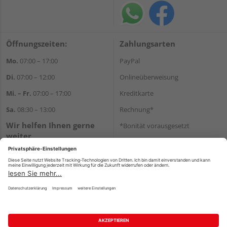
Öffnungszeiten:
Zahlungsarten
Mo.
07:00 – 17:00
PayPal
Di.
07:00 – 12:00
Onlineüberweisung
Mi. – Fr.
07:00 – 17:00
Kreditkarte
Sa.
08:30 – 13:00
Rechnung*
Wir helfen Ihnen gerne
*Bonität vorausgesetzt
weiter
Versand
Tel.:
+49 711 168520
Versandkosten
E-Mail:
shop@holz-ulrich.de
WhatsApp
Impressum
AGB
Widerruf
Datenschutz