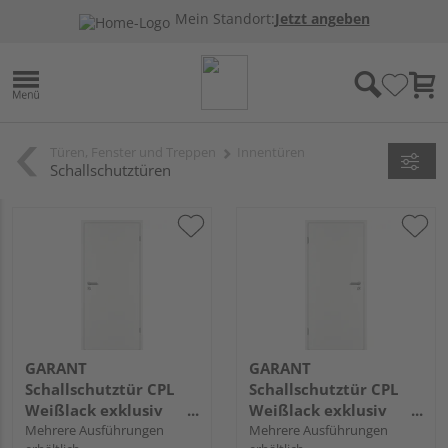
Mein Standort:
Jetzt angeben
Türen, Fenster und Treppen
Innentüren
Schallschutztüren
GARANT
GARANT
Schallschutztür CPL
Schallschutztür CPL
Weißlack exklusiv
Weißlack exklusiv
ähnlich RAL 9016 DA
Mehrere Ausführungen
ähnlich RAL 9016 DA
Mehrere Ausführungen