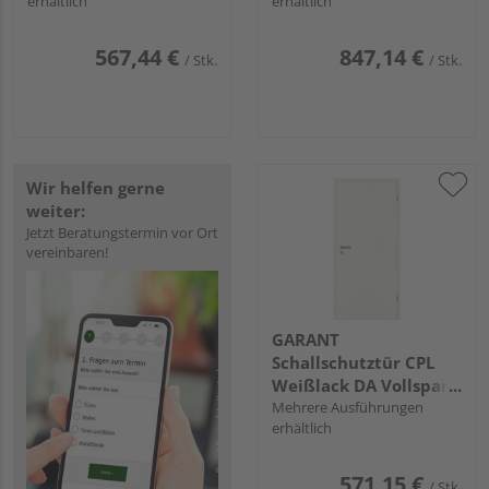
erhältlich
erhältlich
Vollspan KK3 SSK1
Spezial-/Kombinationsein
KK3 SSK3
567,44 €
847,14 €
/ Stk.
/ Stk.
Wir helfen gerne
weiter:
Jetzt Beratungstermin vor Ort
vereinbaren!
GARANT
Schallschutztür CPL
Weißlack DA Vollspan
KK3 SSK1
Mehrere Ausführungen
erhältlich
571,15 €
/ Stk.