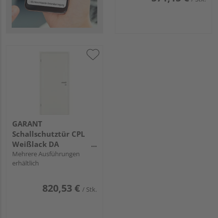
GARANT
Schallschutztür CPL
Weißlack DA
Spezial-/Kombinationseinlage
Mehrere Ausführungen
erhältlich
KK3 SSK3
820,53 €
/ Stk.