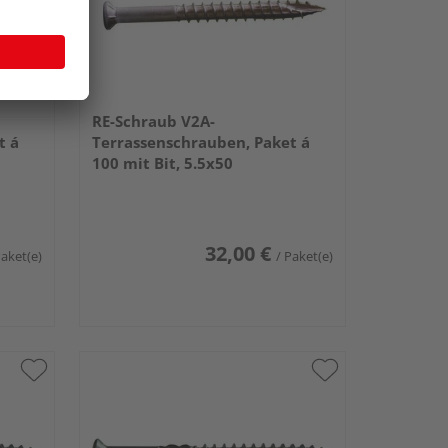
RE-Schraub V2A-
t á
Terrassenschrauben, Paket á
100 mit Bit, 5.5x50
32,00 €
Paket(e)
/ Paket(e)