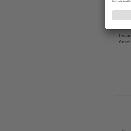
ferax
Anrei