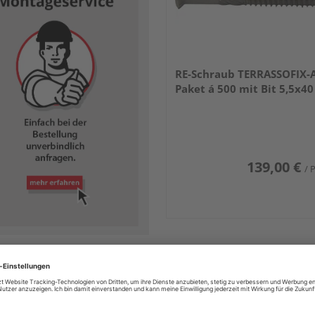
RE-Schraub TERRASSOFIX-A
Paket á 500 mit Bit 5,5x40
139,00 €
/ 