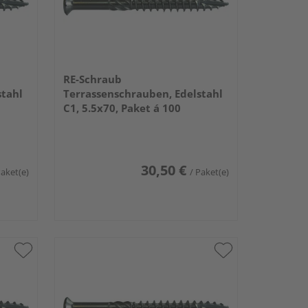
RE-Schraub
stahl
Terrassenschrauben, Edelstahl
C1, 5.5x70, Paket á 100
30,50 €
Paket(e)
/ Paket(e)