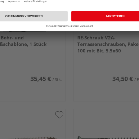
 Bohr- und
RE-Schraub V2A-
ßschablone, 1 Stück
Terrassenschrauben, Pake
100 mit Bit, 5.5x60
35,45 €
34,50 €
/ Stk.
/ 