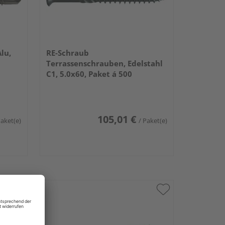
lu,
RE-Schraub
Terrassenschrauben, Edelstahl
C1, 5.0x60, Paket á 500
105,01 €
Paket(e)
/ Paket(e)